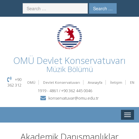
Search …
OMÜ
Devlet Konservatuvarı
Müzik Bölümü
+90
OMÜ
Devlet Konservatuvarı
Anasayfa
İletişim
EN
362 312
1919 - 4861 / +90 362 445 0046
konservatuvar@omu.edu.tr
Toggle
naviga
Akademik Danışmanlıklar