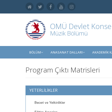
OMÜ
Devlet Konse
Müzik Bölümü
BÖLÜM
ANASANAT DALLARI
AKADEMİK 
Program Çıktı Matrisleri
YETERLİLİKLER
Beceri ve Yetkinlikler
Eğitim Amaçları