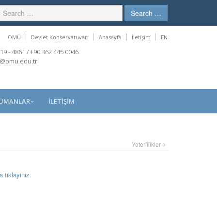
Search …
OMÜ
Devlet Konservatuvarı
Anasayfa
İletişim
EN
19 - 4861 / +90 362 445 0046
r@omu.edu.tr
KÜMANLAR
İLETİŞİM
Yeterli̇li̇kler
 tıklayınız.