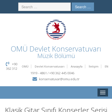
Search …
OMÜ
Devlet Konservatuvarı
Müzik Bölümü
+90
OMÜ
Devlet Konservatuvarı
Anasayfa
İletişim
EN
362 312
1919 - 4861 / +90 362 445 0046
konservatuvar@omu.edu.tr
Toggle
naviga
Klasik Gitar Sınıfı Konserler Serisi