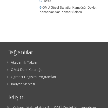
12:15
OMÜ Güzel Sanatlar Kampüsü, Devlet
Konservatuvarı Konser Salonu
Bağlantılar
Akademik Takvim
OMÜ Ders Kataloğu
Öğrenci Değişim Programları
Kariyer Merkezi
İletişim
Kalkancı Mah. Atatürk Bul. OMÜ Devlet Konservatuarı