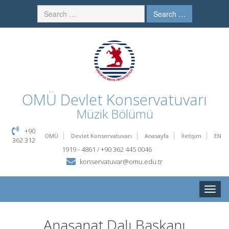
Search …
OMÜ
Devlet Konservatuvarı
Müzik Bölümü
+90
OMÜ
Devlet Konservatuvarı
Anasayfa
İletişim
EN
362 312
1919 - 4861 / +90 362 445 0046
konservatuvar@omu.edu.tr
Toggle
naviga
Anasanat Dalı Başkanı