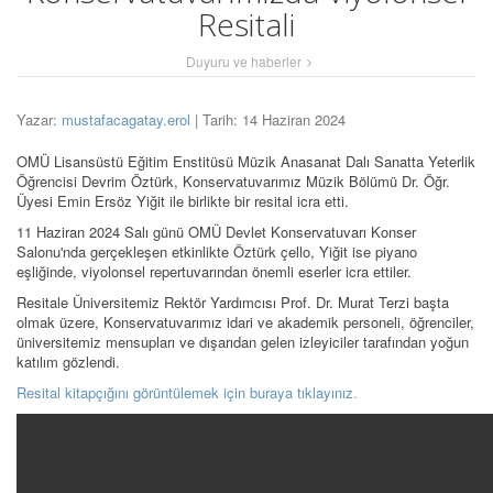
Resitali
Duyuru ve haberler
Yazar:
mustafacagatay.erol
| Tarih: 14 Haziran 2024
OMÜ Lisansüstü Eğitim Enstitüsü Müzik Anasanat Dalı Sanatta Yeterlik
Öğrencisi Devrim Öztürk, Konservatuvarımız Müzik Bölümü Dr. Öğr.
Üyesi Emin Ersöz Yiğit ile birlikte bir resital icra etti.
11 Haziran 2024 Salı günü OMÜ Devlet Konservatuvarı Konser
Salonu'nda gerçekleşen etkinlikte Öztürk çello, Yiğit ise piyano
eşliğinde, viyolonsel repertuvarından önemli eserler icra ettiler.
Resitale Üniversitemiz Rektör Yardımcısı Prof. Dr. Murat Terzi başta
olmak üzere, Konservatuvarımız idari ve akademik personeli, öğrenciler,
üniversitemiz mensupları ve dışarıdan gelen izleyiciler tarafından yoğun
katılım gözlendi.
Resital kitapçığını görüntülemek için buraya tıklayınız.