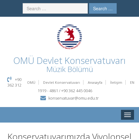
Search …
OMÜ
Devlet Konservatuvarı
Müzik Bölümü
+90
OMÜ
Devlet Konservatuvarı
Anasayfa
İletişim
EN
362 312
1919 - 4861 / +90 362 445 0046
konservatuvar@omu.edu.tr
Toggle
naviga
Konservatuvarımızda Viyolonsel